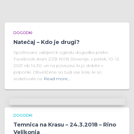
DOGODKI
Natečaj – Kdo je drugi?
Spoštovani, vabljeni k ogledu dogodka preko
Facebook strani ZZB NOB Slovenije, v petek, 10. 12.
2021 ob 14.30. uri na povezavi, ki jo dobite v
priponki. Obveščene so tudi vse šole, ki so
sodelovale na
Read more…
DOGODKI
Temnica na Krasu – 24.3.2018 – Rino
Velikonja