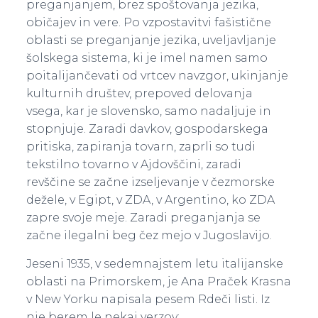
preganjanjem, brez spoštovanja jezika,
običajev in vere. Po vzpostavitvi fašistične
oblasti se preganjanje jezika, uveljavljanje
šolskega sistema, ki je imel namen samo
poitalijančevati od vrtcev navzgor, ukinjanje
kulturnih društev, prepoved delovanja
vsega, kar je slovensko, samo nadaljuje in
stopnjuje. Zaradi davkov, gospodarskega
pritiska, zapiranja tovarn, zaprli so tudi
tekstilno tovarno v Ajdovščini, zaradi
revščine se začne izseljevanje v čezmorske
dežele, v Egipt, v ZDA, v Argentino, ko ZDA
zapre svoje meje. Zaradi preganjanja se
začne ilegalni beg čez mejo v Jugoslavijo.
Jeseni 1935, v sedemnajstem letu italijanske
oblasti na Primorskem, je Ana Praček Krasna
v New Yorku napisala pesem Rdeči listi. Iz
nje berem le nekaj verzov: