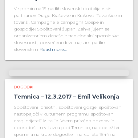
V spomin na 19 padlih slovenskih in italijanskih
partizanov Drage Kraševke in Krašovci! Tovarišice in
tovariši! Campagne e campagni! Gospe in
gospodje! Spoštovani župan! Zahvaljujem se
organizatorjem današnje tradicionalni spominske
slovesnosti, posvečeni devetnajstim padlim
slovenskim
Read more…
DOGODKI
Temnica – 12.3.2017 – Emil Velikonja
Spoštovani prisotni, spoštovani gostje, spoštovani
nastopajoči v kulturnem programu, spoštovani
dragi prijatelji iz Italije. Vsem prisrčen pozdrav in
dobrodošli tu v Lazcu pod Temnico, na obeležitvi
spomina na krute dogodke marcu leta 1944 na