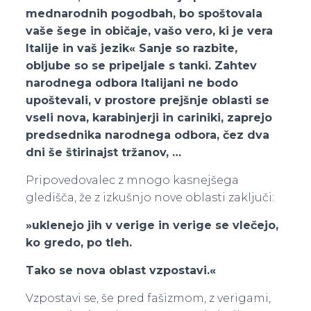
mednarodnih pogodbah, bo spoštovala
vaše šege in običaje, vašo vero, ki je vera
Italije in vaš jezik« Sanje so razbite,
obljube so se pripeljale s tanki. Zahtev
narodnega odbora Italijani ne bodo
upoštevali, v prostore prejšnje oblasti se
vseli nova, karabinjerji in cariniki, zaprejo
predsednika narodnega odbora, čez dva
dni še štirinajst tržanov, …
Pripovedovalec z mnogo kasnejšega
gledišča, že z izkušnjo nove oblasti zaključi:
»uklenejo jih v verige in verige se vlečejo,
ko gredo, po tleh.
Tako se nova oblast vzpostavi.«
Vzpostavi se, še pred fašizmom, z verigami,