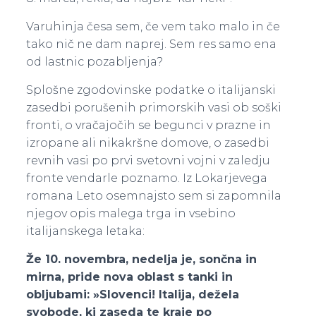
Varuhinja česa sem, če vem tako malo in če
tako nič ne dam naprej. Sem res samo ena
od lastnic pozabljenja?
Splošne zgodovinske podatke o italijanski
zasedbi porušenih primorskih vasi ob soški
fronti, o vračajočih se begunci v prazne in
izropane ali nikakršne domove, o zasedbi
revnih vasi po prvi svetovni vojni v zaledju
fronte vendarle poznamo. Iz Lokarjevega
romana Leto osemnajsto sem si zapomnila
njegov opis malega trga in vsebino
italijanskega letaka:
Že 10. novembra, nedelja je, sončna in
mirna, pride nova oblast s tanki in
obljubami: »Slovenci! Italija, dežela
svobode, ki zaseda te kraje po