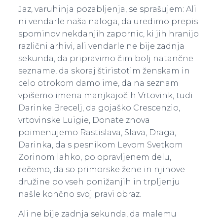
Jaz, varuhinja pozabljenja, se sprašujem: Ali
ni vendarle naša naloga, da uredimo prepis
spominov nekdanjih zapornic, ki jih hranijo
različni arhivi, ali vendarle ne bije zadnja
sekunda, da pripravimo čim bolj natančne
sezname, da skoraj štiristotim ženskam in
celo otrokom damo ime, da na seznam
vpišemo imena manjkajočih Vrtovink, tudi
Darinke Brecelj, da gojaško Crescenzio,
vrtovinske Luigie, Donate znova
poimenujemo Rastislava, Slava, Draga,
Darinka, da s pesnikom Levom Svetkom
Zorinom lahko, po opravljenem delu,
rečemo, da so primorske žene in njihove
družine po vseh ponižanjih in trpljenju
našle končno svoj pravi obraz.
Ali ne bije zadnja sekunda, da malemu