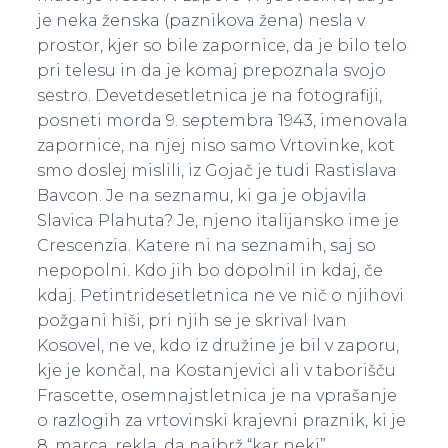
je neka ženska (paznikova žena) nesla v
prostor, kjer so bile zapornice, da je bilo telo
pri telesu in da je komaj prepoznala svojo
sestro. Devetdesetletnica je na fotografiji,
posneti morda 9. septembra 1943, imenovala
zapornice, na njej niso samo Vrtovinke, kot
smo doslej mislili, iz Gojač je tudi Rastislava
Bavcon. Je na seznamu, ki ga je objavila
Slavica Plahuta? Je, njeno italijansko ime je
Crescenzia. Katere ni na seznamih, saj so
nepopolni. Kdo jih bo dopolnil in kdaj, če
kdaj. Petintridesetletnica ne ve nič o njihovi
požgani hiši, pri njih se je skrival Ivan
Kosovel, ne ve, kdo iz družine je bil v zaporu,
kje je končal, na Kostanjevici ali v taborišču
Frascette, osemnajstletnica je na vprašanje
o razlogih za vrtovinski krajevni praznik, ki je
8. marca, rekla, da najbrž “kar neki”.