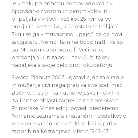
je kmalu po prihodu domov odpravila v
Ajdovščino z vozom in parom volov in
pripeljala v Vrtovin več kot 25 kvintalov
orožja in razstreliva, ki je ostalo za Italijani.
Skrili so ga v mrtvašnico, upajoč, da ga novi
zavojevalci, Nemci, tam ne bodo našli. Pa so
ga. Mrtvašnico so požgali. Večina je,
preganjanju in zaporu navkljub, takoj
nadaljevala svoje delo proti okupatorju.
Slavica Plahuta 2007 ugotavlja, da zapiranje
in mučenje civilnega prebivalstva sodi med
zločine, ki so jih takratne vojaške in civilne
italijanske oblasti zagrešile nad prebivalci
Primorske. V naslednji povedi preberemo:
“Nimamo seznama ali natančnih podatkov o
vseh ženskah in otrocih, ki so bili zaprti v
zaporih na Kostanjevici v letih 1942-43.”