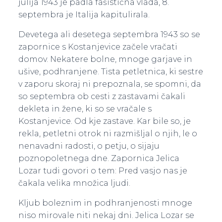
julija 1943 je padla fašistična vlada, 8.
septembra je Italija kapitulirala.
Devetega ali desetega septembra 1943 so se
zapornice s Kostanjevice začele vračati
domov. Nekatere bolne, mnoge garjave in
ušive, podhranjene. Tista petletnica, ki sestre
v zaporu skoraj ni prepoznala, se spomni, da
so septembra ob cesti z zastavami čakali
dekleta in žene, ki so se vračale s
Kostanjevice. Od kje zastave. Kar bile so, je
rekla, petletni otrok ni razmišljal o njih, le o
nenavadni radosti, o petju, o sijaju
poznopoletnega dne. Zapornica Jelica
Lozar tudi govori o tem: Pred vasjo nas je
čakala velika množica ljudi.
Kljub boleznim in podhranjenosti mnoge
niso mirovale niti nekaj dni. Jelica Lozar se