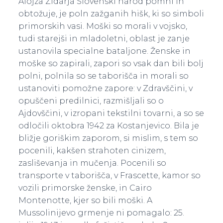
Alojza Zidarja Slovenski narod pomni in
obtožuje, je poln zažganih hišk, ki so simboli
primorskih vasi. Moški so morali v vojsko,
tudi starejši in mladoletni, oblast je zanje
ustanovila specialne bataljone. Ženske in
moške so zapirali, zapori so vsak dan bili bolj
polni, polnila so se taborišča in morali so
ustanoviti pomožne zapore: v Zdravščini, v
opuščeni predilnici, razmišljali so o
Ajdovščini, v izropani tekstilni tovarni, a so se
odločili oktobra 1942 za Kostanjevico. Bila je
bližje goriškim zaporom, si mislim, s tem so
pocenili, kakšen strahoten cinizem,
zasliševanja in mučenja. Pocenili so
transporte v taborišča, v Frascette, kamor so
vozili primorske ženske, in Cairo
Montenotte, kjer so bili moški. A
Mussolinijevo grmenje ni pomagalo: 25.