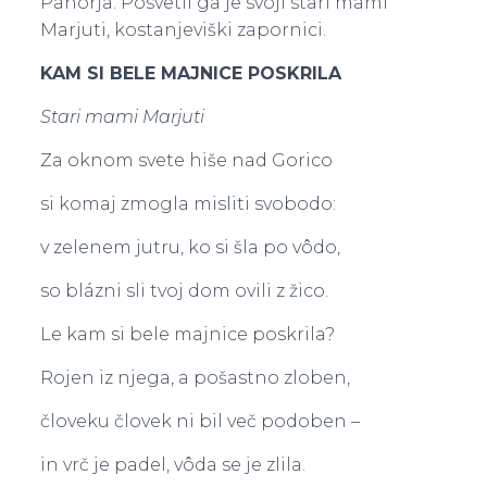
Pahorja. Posvetil ga je svoji stari mami
Marjuti, kostanjeviški zapornici.
KAM SI BELE MAJNICE POSKRILA
Stari mami Marjuti
Za oknom svete hiše nad Gorico
si komaj zmogla misliti svobodo:
v zelenem jutru, ko si šla po vôdo,
so blázni sli tvoj dom ovili z žico.
Le kam si bele majnice poskrila?
Rojen iz njega, a pošastno zloben,
človeku človek ni bil več podoben –
in vrč je padel, vôda se je zlila.