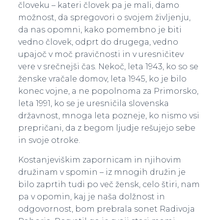
človeku – kateri človek pa je mali, damo
možnost, da spregovori o svojem življenju,
da nas opomni, kako pomembno je biti
vedno človek, odprt do drugega, vedno
upajoč v moč pravičnosti in v uresničitev
vere v srečnejši čas. Nekoč, leta 1943, ko so se
ženske vračale domov, leta 1945, ko je bilo
konec vojne, a ne popolnoma za Primorsko,
leta 1991, ko se je uresničila slovenska
državnost, mnoga leta pozneje, ko nismo vsi
prepričani, da z begom ljudje rešujejo sebe
in svoje otroke.
Kostanjeviškim zapornicam in njihovim
družinam v spomin – iz mnogih družin je
bilo zaprtih tudi po več žensk, celo štiri, nam
pa v opomin, kaj je naša dolžnost in
odgovornost, bom prebrala sonet Radivoja