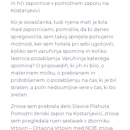
in hči zapornice v pomožnem zaporu na
Kostanjevici.
Ko je sovaščanka, tudi njena mati je bila
med zapornicami, pomislila, da bi danes
spregovorila, sem takoj sprejela ponujeno
možnost, ker sem hotela pri sebi ugotoviti,
koliko sem varuhinja spomina in koliko
lastnica pozabljenja. Varuhinja katerega
spomina? O pripovedih, ki jih ni bilo, o
materinem molku, o prebranem in
pridobljenem, o pozabljenju na čas, ki je bil
strašen, a poln nedoumljive vere v čas, ki bo
srečen.
Znova sem prebrala delo Slavice Plahuta
Pomožni ženski zapor na Kostanjevici, znova
sem pregledala njen sestavek v zborniku
Vrtovin – Ortaona Vrtovin med NOB, znova