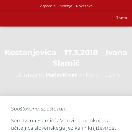
V spomin
Mnenja
Povezave
Menu
Kostanjevica – 17.3.2018 – Ivana
Slamič
Published by
MarjanKreat
on
March 17, 2018
Spoštovane, spoštovani.
Sem Ivana Slamič iz Vrtovina, upokojena
učiteljica slovenskega jezika in književnosti