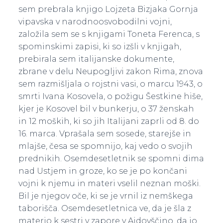
sem prebrala knjigo Lojzeta Bizjaka Gornja
vipavska v narodnoosvobodilni vojni,
založila sem se s knjigami Toneta Ferenca, s
spominskimi zapisi, ki so izšli v knjigah,
prebirala sem italijanske dokumente,
zbrane v delu Neupogljivi zakon Rima, znova
sem razmišljala o rojstni vasi, o marcu 1943, o
smrti Ivana Kosovela, o požigu Šestkine hiše,
kjer je Kosovel bil v bunkerju, o 37 ženskah
in 12 moških, ki so jih Italijani zaprli od 8. do
16. marca. Vprašala sem sosede, starejše in
mlajše, česa se spomnijo, kaj vedo o svojih
prednikih. Osemdesetletnik se spomni dima
nad Ustjem in groze, ko se je po končani
vojni k njemu in materi vselil neznan moški.
Bil je njegov oče, ki se je vrnil iz nemškega
taborišča. Osemdesetletnica ve, da je šla z
materjo k sestri v zapore v Ajdovščino, da jo