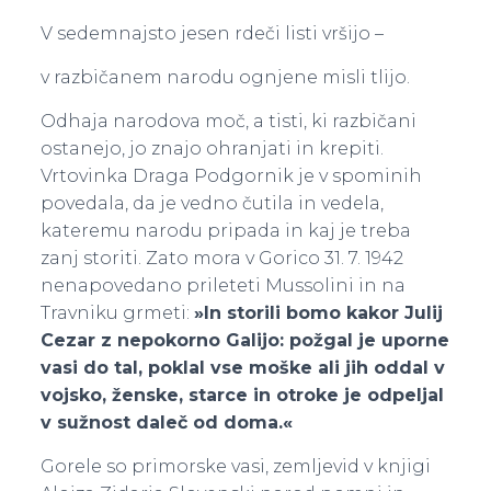
V sedemnajsto jesen rdeči listi vršijo –
v razbičanem narodu ognjene misli tlijo.
Odhaja narodova moč, a tisti, ki razbičani
ostanejo, jo znajo ohranjati in krepiti.
Vrtovinka Draga Podgornik je v spominih
povedala, da je vedno čutila in vedela,
kateremu narodu pripada in kaj je treba
zanj storiti. Zato mora v Gorico 31. 7. 1942
nenapovedano prileteti Mussolini in na
Travniku grmeti:
»In storili bomo kakor Julij
Cezar z nepokorno Galijo: požgal je uporne
vasi do tal, poklal vse moške ali jih oddal v
vojsko, ženske, starce in otroke je odpeljal
v sužnost daleč od doma.«
Gorele so primorske vasi, zemljevid v knjigi